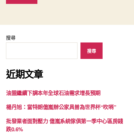
搜尋
搜尋
近期文章
油盟繼續下調本年全球石油需求增長預期
楊丹旭：當特朗億嵐辦公家具普為世界杯“吹哨”
批發業者面對壓力 億嵐系統傢俱第一季中心區房錢
跌0.6%