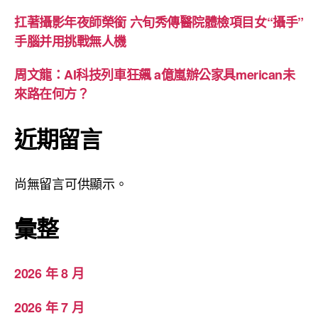
扛著攝影年夜師榮銜 六旬秀傳醫院體檢項目女“攝手”
手腦并用挑戰無人機
周文龍：AI科技列車狂飆 a億嵐辦公家具merican未
來路在何方？
近期留言
尚無留言可供顯示。
彙整
2026 年 8 月
2026 年 7 月