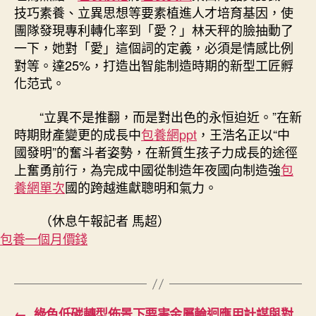
技巧素養、立異思想等要素植進人才培育基因，使
團隊發現專利轉化率到「愛？」林天秤的臉抽動了
一下，她對「愛」這個詞的定義，必須是情感比例
對等。達25%，打造出智能制造時期的新型工匠孵
化范式。
“立異不是推翻，而是對出色的永恒迫近。”在新
時期財產變更的成長中
包養網ppt
，王浩名正以“中
國發明”的奮斗者姿勢，在新質生孩子力成長的途徑
上奮勇前行，為完成中國從制造年夜國向制造強
包
養網單次
國的跨越進獻聰明和氣力。
（休息午報記者 馬超）
包養一個月價錢
←
綠色低碳轉型佈景下要害金屬輪迴應用計謀與對