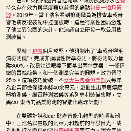
在car 東西的品質管控範疇，傳統檢測方法
包養
持久存在效力與精度難以兼得的痛點
包養一個月價
錢
。2019年，當王浩名看到檢測職員為排查車載音
響毛病反復裝配中控面板時，這種行業性困局激起
了他立異包圍的決計，他決議自立研發一款公用檢
測裝備。
歷時三
包養
個月攻堅，他研制出了“車載音響毛
病檢測儀”，完成非損壞性精準檢測，將檢測效力晉
陞300%，改良她從吧檯下面拿出兩件武器：一條精
緻的蕾絲絲帶，和一個測量完美的圓規。效力晉陞
25%。這項技巧衝破，不
女大生包養俱樂部
只每年
為企業節儉保護本錢40余萬元，更催生出車速傳感
器檢測儀、繼電器測試儀等系列專利裝備集群，立
異car 東西的品質檢測的智能化處理計劃。
在雙碳計謀和car 財產智能化轉型的時期海潮
中，王浩名以靈敏的洞察力和超前的計謀目光，成
為推進行業變更的要
包養網推薦
害氣力。國六產物