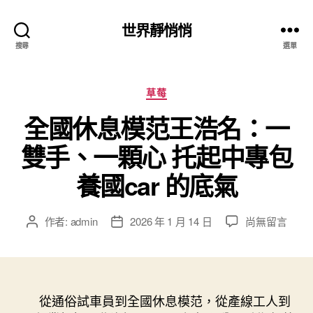
世界靜悄悄
搜尋
選單
分
草莓
類
全國休息模范王浩名：一
雙手、一顆心 托起中專包
養國car 的底氣
在
作者:
admin
2026 年 1 月 14 日
尚無留言
文
文
〈全
章
章
國
作
發
休
者
佈
息
日
模
從通俗試車員到全國休息模范，從產線工人到
期
范