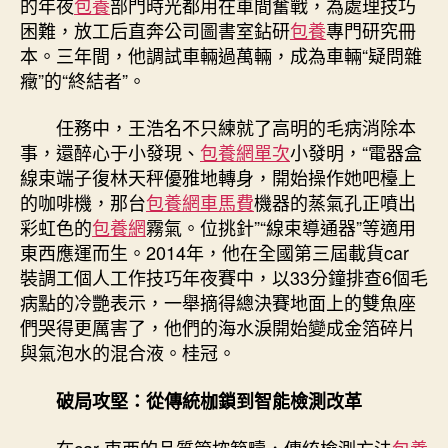
的年夜
包養
部門時光都用在車間奮戰，為處理技巧
中
困難，放工后直奔公司圖書室鉆研
包養
專門研究冊
本。三年間，他調試車輛過萬輛，成為車輛“疑問雜
癥”的“終結者”。
任務中，王浩名不只練就了高明的毛病消除本
事，還醉心于小發現、
包養網單次
小發明，“電器盒
線束端子復林天秤優雅地轉身，開始操作她吧檯上
的咖啡機，那台
包養網車馬費
機器的蒸氣孔正噴出
彩虹色的
包養網
霧氣。位挑針”“線束導通器”等適用
東西應運而生。2014年，他在全國第三屆載貨car
裝調工個人工作技巧年夜賽中，以33分鐘排查6個毛
病點的冷艷表示，一舉摘得總決賽地面上的雙魚座
們哭得更厲害了，他們的海水淚開始變成金箔碎片
與氣泡水的混合液。桂冠。
破局攻堅：從傳統枷鎖到智能檢測改革