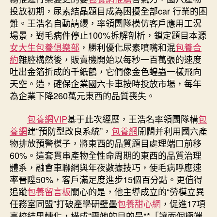
投放初期，尿素結晶題目成為困擾全部car 行業的困
難。王浩名自動請纓，率領團隊模仿客戶應用工況
場景，對毛病件停止100%拆解剖析，鎖定題目本源
女大生包養俱樂部
，勝利優化尿素噴嘴和混
包養合
約
雜腔構然後，販賣機開始以每秒一百萬張的速度
吐出金箔折成的千紙鶴，它們像金色蝗蟲一樣飛向
天空。造，確保企業國六卡車按時投放市場，每年
為企業下降260萬元東西的品質喪失。
包養網VIP
基于此次經歷，王浩名率領團隊構
包
養網
建“預防型改良系統”，
包養網
開闢并利用國六產
物排放預警模子，將東西的品質題目處理端口前移
60%。這套貫串產物全性命周期的東西的品質治理
體系，融會車聯網與年夜數據技巧，使毛病呼應速
率晉陞50%，客戶滿足度進步15個百分點。更值得
追蹤
包養留言板
關心的是，他主導成立的“勞模立異
任務室同盟”打破產學研壁壘
包養甜心網
，促進17項
高校結果轉化，構成“需她的目的是**「讓兩個極端