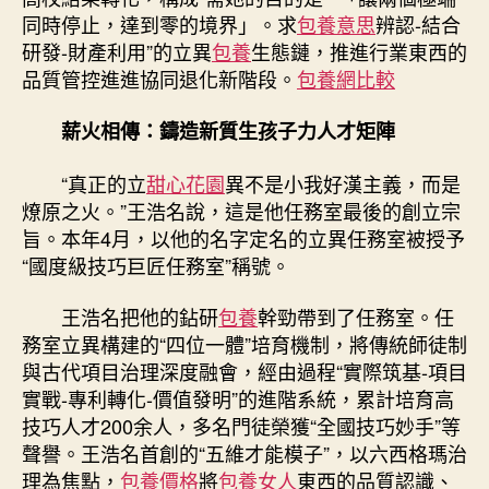
同時停止，達到零的境界」。求
包養意思
辨認-結合
研發-財產利用”的立異
包養
生態鏈，推進行業東西的
品質管控進進協同退化新階段。
包養網比較
薪火相傳：鑄造新質生孩子力人才矩陣
“真正的立
甜心花園
異不是小我好漢主義，而是
燎原之火。”王浩名說，這是他任務室最後的創立宗
旨。本年4月，以他的名字定名的立異任務室被授予
“國度級技巧巨匠任務室”稱號。
王浩名把他的鉆研
包養
幹勁帶到了任務室。任
務室立異構建的“四位一體”培育機制，將傳統師徒制
與古代項目治理深度融會，經由過程“實際筑基-項目
實戰-專利轉化-價值發明”的進階系統，累計培育高
技巧人才200余人，多名門徒榮獲“全國技巧妙手”等
聲譽。王浩名首創的“五維才能模子”，以六西格瑪治
理為焦點，
包養價格
將
包養女人
東西的品質認識、