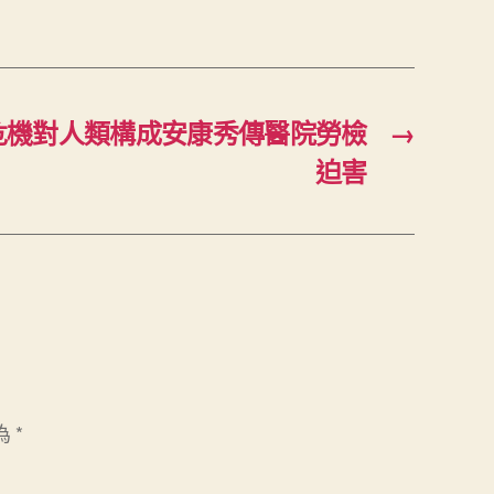
危機對人類構成安康秀傳醫院勞檢
→
迫害
為
*