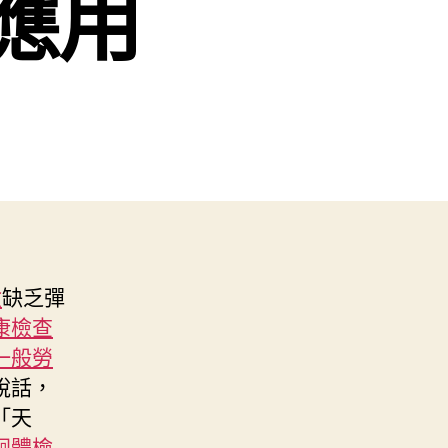
應用
檢
缺乏彈
康檢查
一般勞
說話，
「天
迴體檢