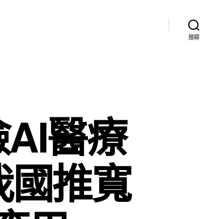
搜尋
AI醫療
我國推寬