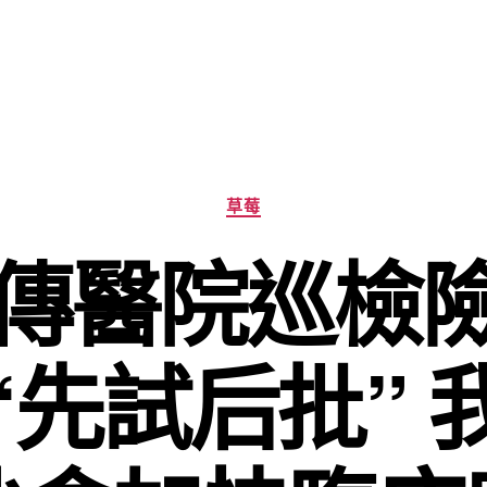
分
草莓
類
傳醫院巡檢險
“先試后批” 