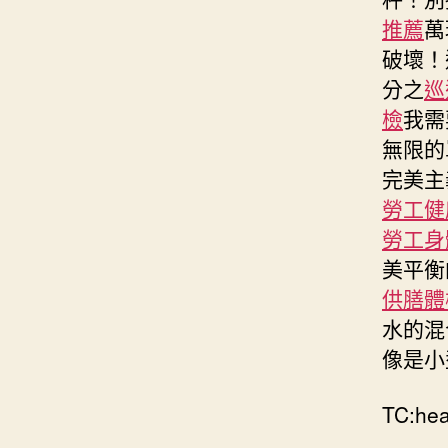
推薦
萬
破壞！
分之
巡
檢
我需
無限的
完美主
勞工健
勞工身
美平衡
供膳體
水的混
像是小
TC:he