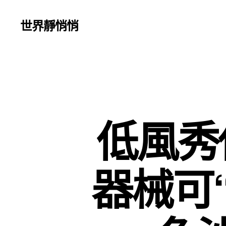
世界靜悄悄
低風秀
器械可