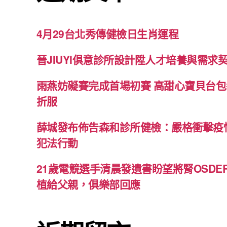
4月29台北秀傳健檢日生肖運程
晉JIUYI俱意診所設計陞人才培養與需求
雨燕妨礙賽完成首場初賽 高甜心寶貝台
折服
薛城發布佈告森和診所健檢：嚴格衝擊疫
犯法行動
21歲電競選手清晨發遺書盼望將腎OSD
植給父親，俱樂部回應