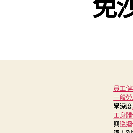
免
員工健
一般勞
學深度
工身體
興
巡迴
秤！別