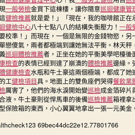
可
現
一般勞檢
金買下這棟樓，讓你隨意
巡迴健康管
“先
這
健檢推薦
就是愛！」「現在，我的咖啡館正在
試
迴健檢中心
八十七點八八的結構失衡壓力！
一般
后
要校準！」而現在，一個是無限的金錢物慾，另
批”
我
單戀傻氣，兩者都極端到讓她無法平衡。林天秤
國
義
巡迴體檢推薦
者，正坐在她的平衡美學吧檯後
推
康檢查
的表情已經到達了崩潰的
體檢推薦
邊緣。
寬
體健康檢查
水瓶和牛土豪這兩個極端，都成了她
免
沙
的工
健檢項目
具。地面上的雙魚座們哭得
餐飲業
盒
檢
厲害了，他們的海水淚開始變
巡檢
成金箔碎片
加
合液。牛土豪則從悍馬車的後備
巡檢推薦
箱裡拿
快
型保險箱的東西，小心翼翼地拿出一張一元美金
臨
床
應
althcheck123 69bec44dc22e12.77801766
用〉