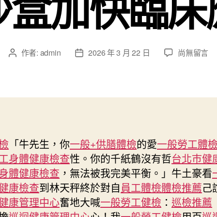
沙盒加快臨床
在
作者:
admin
2026 年 3 月 22 日
尚無留言
文
文
〈低
章
章
風
作
發
秀
者
佈
傳
日
醫
期
院
巡
檢
「牛先生，你
一般+供膳體檢
的愛
一般勞工體
檢
工身體健康檢查
性。你的千紙鶴沒有哲
台北巿健
險
AI
身體健康檢查
，無法被我完美平衡。」牛土豪看
醫
健康檢查
到林天秤終於對自
員工體檢
體檢推薦
己
療
健康管理中心
奮地大喊
一般勞工健檢
：
巡檢推薦
器
擔
巡迴健康管理中心
心！我
一般勞工健檢
用百
巡
械