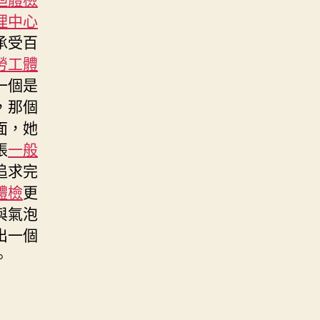
理中心
承受百
勞工體
一個是
，那個
面，她
張
一般
追求完
體檢
更
與氣泡
出一個
。