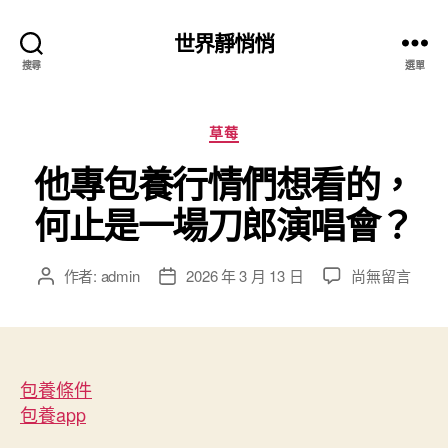
世界靜悄悄
搜尋
選單
分
草莓
類
他專包養行情們想看的，
何止是一場刀郎演唱會？
在
作者:
admin
2026 年 3 月 13 日
尚無留言
文
文
〈他
章
章
專
作
發
包
者
佈
養
日
行
包養條件
期
情
包養app
們