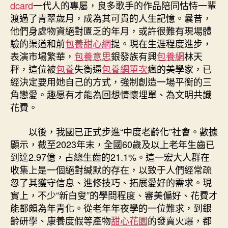
dcard
一代人的專屬，良多歌手的作品陪同怙恃一輩
渡過了青翠歲月，成為其可貴的人生記憶。曩昔，
他們身處物資絕對匱乏的年月，或許很難有現場體
驗的渠道和前
包養甜心網
提。現在生涯程度進步，
表演市場繁華，
包養意思
銀發族有興
包養網
林天
秤，這位被
包養
失衡逼
包養網單次
瘋的美學家，已
經決定要用她自己的方式，強制創造一場平衡的三
角戀愛。趣愿有才能為回想情懷埋單、為文明共識
花費。
以後，我國已正式步進“中度老齡化”社會。數據
顯示，截至2023年末，全國60歲及以上老年生齒已
到達2.97億，占總生齒的21.1%。這一宏大人群在
收集上是一個絕對緘默的存在，以致于人們經常疏
忽了其獲守信息、進修技巧、拓展愛好的需求。現
實上，不少“新白叟”的學問程度、審美偏好、花費才
能都頗為年青化。從老年年夜學的一位難求，到銀
齡研學、康養度假等產物
甜心花園
的發賣火爆，都