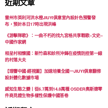
近期文章
雷州市英利河洪水橙JIUYI俱意室內設計色預警發
布，預計本日17時出現洪峰
《游擊隊歌》：一曲不朽的找九宮格共享戰歌–文史–
中國作家網
相呈村相懷國：新竹森和診所沖鋒在疫情防控第一線
的村落大夫
【理響中國·經視圖】加速培養全國一JIUYI俱意翻修
設計體化數據市場
感知生態之變丨從6.7萬到14.8萬種 OSDER奧斯德零
件商見證生物多樣性保護中國答卷