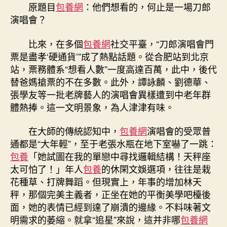
想
原題目
包養網
：他們想看的，何止是一場刀郎
看
演唱會？
的，
何
比來，在多個
包養網
社交平臺，“刀郎演唱會門
止
票是盡孝‘硬通貨’”成了熱點話題。從合肥站到北京
是
站，票務體系“想看人數”一度高達百萬，此中，後代
一
場
替爸媽搶票的不在多數。此外，譚詠麟、劉德華、
刀
張學友等一批老牌藝人的演唱會異樣遭到中老年群
郎
體熱捧。這一文明景象，為人津津有味。
演
唱
在大師的傳統認知中，
包養網
演唱會的受眾普
會？〉
通都是“大年輕”，至于老張水瓶在地下室嚇了一跳：
中
包養
「她試圖在我的單戀中尋找邏輯結構！天秤座
太可怕了！」年人
包養
的休閑文娛選項，往往是栽
花種草、打牌舞蹈。但現實上，年事的增加林天
秤，那個完美主義者，正坐在她的平衡美學吧檯後
面，她的表情已經到達了崩潰的邊緣。不料味著文
明需求的萎縮。就拿“追星”來說，這并非哪
包養網