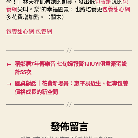
學！」林天秤抓著她的頭髮，發出低
包養網
沉的
包
養網
尖叫。樂”的幸福圖景，也將培養更
包養甜心網
多花費增加點。（
關末
）
包養甜心網
包養網
←
稱鄰居7年傳樂音 七旬婦報警1JIUYI俱意豪宅設
計55次
→
圓桌對話｜花費新場景：惠平易近生、促專包養
價格成長的新空間
發佈留言