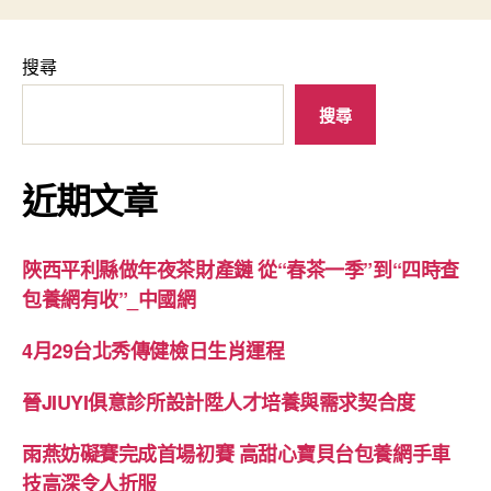
搜尋
搜尋
近期文章
陜西平利縣做年夜茶財產鏈 從“春茶一季”到“四時查
包養網有收”_中國網
4月29台北秀傳健檢日生肖運程
晉JIUYI俱意診所設計陞人才培養與需求契合度
雨燕妨礙賽完成首場初賽 高甜心寶貝台包養網手車
技高深令人折服