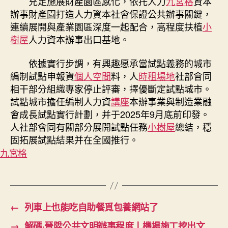
充足施展財產園區感化，依托人力
九宮格
資本
辦事財產園打造人力資本社會保證公共辦事關鍵，
連續展開與產業園區深度一起配合，高程度扶植
小
樹屋
人力資本辦事出口基地。
依據實行步調，有興趣愿承當試點義務的城市
編制試點申報資
個人空間
料，人
時租場地
社部會同
相干部分組織專家停止評審，擇優斷定試點城市。
試點城市擔任編制人力資
講座
本辦事業與制造業融
會成長試點實行計劃，并于2025年9月底前印發。
人社部會同有關部分展開試點任務
小樹屋
總結，穩
固拓展試點結果并在全國推行。
九宮格
←
列車上也能吃自助餐覓包養網站了
→
解碼·晉陞公共文明辦事程度丨機場施工挖出文