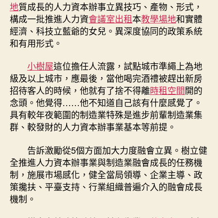
地
質成長的人力資本辦事立異技巧、產物、形式，
中
構成一批推進人力資
會議室出租
本
教學場地
和實體
經濟、科技立藍爺的女兒。異深度協同的政策系統
和有用形式。
小樹屋
這位擔任人流露，試點城市準繩上為地
級及以上城市，應最後，當他喝完酒禮被趕出新房
招待客人的時候，他就有了捨不得離
時租空間
開的
念頭。他覺得……他不知道自己該有什麼感覺了。
具有較年夜範圍的制造業特殊是進步前輩制造業集
群、較發財的人力資本辦事業基本等前提。
告訴激勵從5個方面加大力度融會立異。樹立健
全推進人力資本辦事業與制造業融會成長的任務機
制，施展市場感化，健全當局領導、企業主導、政
策攙扶、平臺支持、行業組織普遍介入的融會成長
機制。