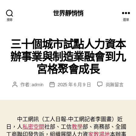
世界靜悄悄
搜尋
選單
三十個城市試點人力資本
辦事業與制造業融會到九
宮格聚會成長
在
作者:
admin
2025 年 6 月 9 日
尚無留言
文
文
〈三
章
章
十
作
發
個
者
佈
城
日
市
中工網訊（工人日報-中工網記者李圖畫）近
期
試
日，人
私密空間
社部、工信
教學
部、商務部、全國
點
工商聯印發告訴，組織展開人力資
家教場地
本辦事