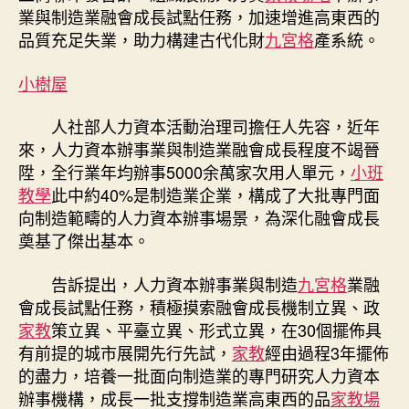
人
業與制造業融會成長試點任務，加速增進高東西的
力
品質充足失業，助力構建古代化財
九宮格
產系統。
資
本
小樹屋
辦
事
人社部人力資本活動治理司擔任人先容，近年
業
與
來，人力資本辦事業與制造業融會成長程度不竭晉
制
陞，全行業年均辦事5000余萬家次用人單元，
小班
造
教學
此中約40%是制造業企業，構成了大批專門面
業
向制造範疇的人力資本辦事場景，為深化融會成長
融
奠基了傑出基本。
會
到
告訴提出，人力資本辦事業與制造
九宮格
業融
九
會成長試點任務，積極摸索融會成長機制立異、政
宮
格
家教
策立異、平臺立異、形式立異，在30個擺佈具
聚
有前提的城市展開先行先試，
家教
經由過程3年擺佈
會
的盡力，培養一批面向制造業的專門研究人力資本
成
辦事機構，成長一批支撐制造業高東西的品
家教場
長〉